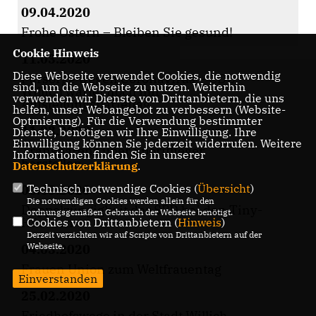
09.04.2020
Frohe Ostern – Bleiben Sie gesund!
Cookie Hinweis
11.03.2020
Diese Webseite verwendet Cookies, die notwendig
Fürsorge wegen Coronavirus – CDU
sind, um die Webseite zu nutzen. Weiterhin
Willich wartet noch mit
verwenden wir Dienste von Drittanbietern, die uns
Aufstellungsparteitag
helfen, unser Webangebot zu verbessern (Website-
Optmierung). Für die Verwendung bestimmter
11.03.2020
Dienste, benötigen wir Ihre Einwilligung. Ihre
Einwilligung können Sie jederzeit widerrufen. Weitere
Transparenz über Sportflieger
Informationen finden Sie in unserer
herstellen
Datenschutzerklärung
.
Technisch notwendige Cookies (
Übersicht
)
06.03.2020
Die notwendigen Cookies werden allein für den
Doppelzüngigkeit der SPD bei den Tiny-
ordnungsgemäßen Gebrauch der Webseite benötigt.
Häusern
Cookies von Drittanbietern (
Hinweis
)
Derzeit verzichten wir auf Scripte von Drittanbietern auf der
Webseite.
04.03.2020
Frauen Union zum Weltfrauentag
Einverstanden
25.02.2020
Friedhofswege in der Stadt Willich