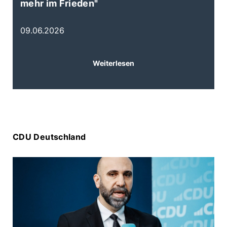
mehr im Frieden"
B
E
09.06.2026
0
Weiterlesen
CDU Deutschland