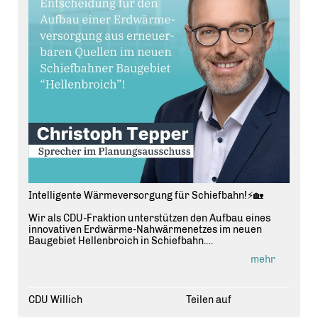
Intelligente Wärmeversorgung für Schiefbahn!⚡️🏡
Wir als CDU-Fraktion unterstützen den Aufbau eines
innovativen Erdwärme-Nahwärmenetzes im neuen
Baugebiet Hellenbroich in Schiefbahn.
mehr
Mit dieser zukunftsweisenden Lösung schaffen wir eine
nachhaltige und effiziente Wärmeversorgung.
Gemeinsam mit den Stadtwerken Willich setzen wir auf
innovative Technologien, die uns langfristig unabhängig
CDU Willich
Teilen auf
machen und eine zuverlässige Energieversorgung