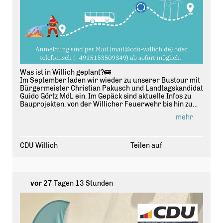
Was ist in Willich geplant?🚌
Im September laden wir wieder zu unserer Bustour mit
Bürgermeister Christian Pakusch und Landtagskandidat
Guido Görtz MdL ein. Im Gepäck sind aktuelle Infos zu
Bauprojekten, von der Willicher Feuerwehr bis hin zum
Anrather Windpark.🚒⚡️
mehr
📩Anmeldungen sind ab jetzt per Mail (info@cdu-
willich.de) oder per Whatsapp (+49 151 53509349)
möglich.
#cdu #
b
ürgermeister #
landtag
#
willich
#
bauprojekte
CDU Willich
Teilen auf
vor
27 Tagen 13 Stunden