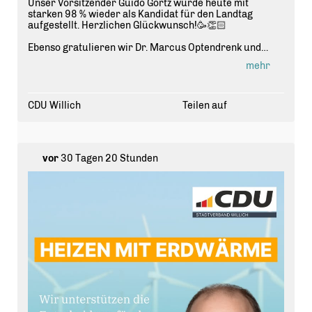
Unser Vorsitzender Guido Görtz wurde heute mit
starken 98 % wieder als Kandidat für den Landtag
aufgestellt. Herzlichen Glückwunsch!🥳👏🏻
Ebenso gratulieren wir Dr. Marcus Optendrenk und
Britta Oellers, die ebenfalls erneut das Vertrauen der
mehr
Mitglieder erhalten haben. Gemeinsam steht das Team
für eine verlässliche CDU und einen zukunftsfähigen
Kreis Viersen.🏡🗳️
CDU Willich
Teilen auf
Lieber Guido, wir stehen hinter dir und freuen uns auf
den gemeinsamen Wahlkampf. Auf geht?s!🚀?🏻
#cdu #
ltw2027
#
GuidoG
örtz #
willich
vor
30 Tagen 20 Stunden