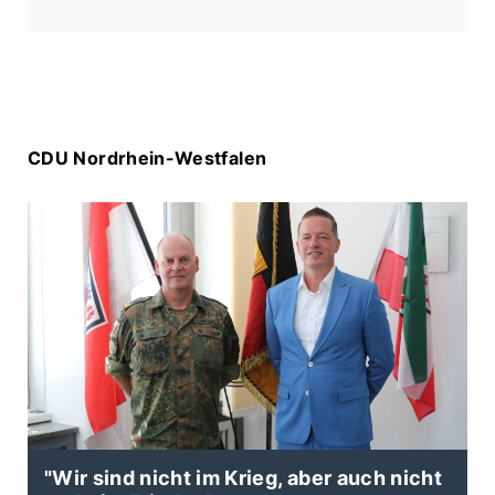
gewährleisten.💡
#cduwillich #
energie
#
nahw
ärme #
nachhaltig
CDU Nordrhein-Westfalen
"Wir sind nicht im Krieg, aber auch nicht
N