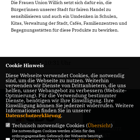
Die Frauen Union Willich setzt sich dafür ein, die
Bürger/innen unserer Stadt für fairen Handel zu
sensibilisieren und auch ein Umdenken in Schulen,
Kitas, Verwaltung der Stadt, Cafés, Familienzentren und
Begegnungsstätten für diese Produkte zu bewirken.
12.05.2018, 10:31 Uhr
Cookie Hinweis
Diese Webseite verwendet Cookies, die notwendig
FRAUEN UNION
sind, um die Webseite zu nutzen. Weiterhin
verwenden wir Dienste von Drittanbietern, die uns
helfen, unser Webangebot zu verbessern (Website-
Optmierung). Für die Verwendung bestimmter
Dienste, benötigen wir Ihre Einwilligung. Ihre
Einwilligung können Sie jederzeit widerrufen. Weitere
Informationen finden Sie in unserer
Datenschutzerklärung
.
IMPRESSUM
Technisch notwendige Cookies (
Übersicht
)
DATENSCHUTZ
Die notwendigen Cookies werden allein für den
KONTAKT
ordnungsgemäßen Gebrauch der Webseite benötigt.