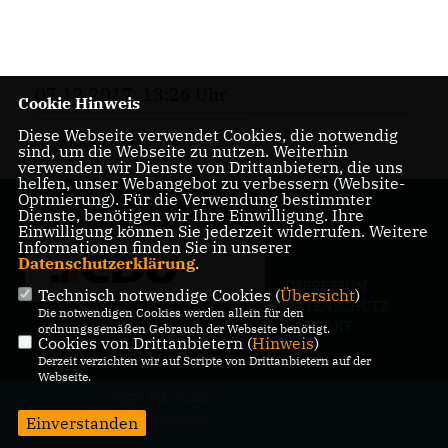
07.12.2017, 13:26 Uhr
Cookie Hinweis
Diese Webseite verwendet Cookies, die notwendig
FRAKTION
sind, um die Webseite zu nutzen. Weiterhin
verwenden wir Dienste von Drittanbietern, die uns
helfen, unser Webangebot zu verbessern (Website-
Optmierung). Für die Verwendung bestimmter
Dienste, benötigen wir Ihre Einwilligung. Ihre
Einwilligung können Sie jederzeit widerrufen. Weitere
Informationen finden Sie in unserer
Datenschutzerklärung
.
IMPRESSUM
Technisch notwendige Cookies (
Übersicht
)
DATENSCHUTZ
Die notwendigen Cookies werden allein für den
KONTAKT
ordnungsgemäßen Gebrauch der Webseite benötigt.
Cookies von Drittanbietern (
Hinweis
)
Derzeit verzichten wir auf Scripte von Drittanbietern auf der
Webseite.
@2026 CDU Willich
Alle Rechte vorbehalten.
Einverstanden