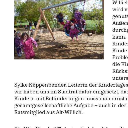
Willic
wird 
genutz
Außen
durch
kann. 
Kinder
Kinde
Probl
die Ki
Rücksi
unters
Sylke Küppenbender, Leiterin der Kindertagess
wir haben uns im Stadtrat dafür eingesetzt, da
Kindern mit Behinderungen muss man ernst n
gesamtgesellschaftliche Aufgabe – auch in der 
Ratsmitglied aus Alt-Willich.