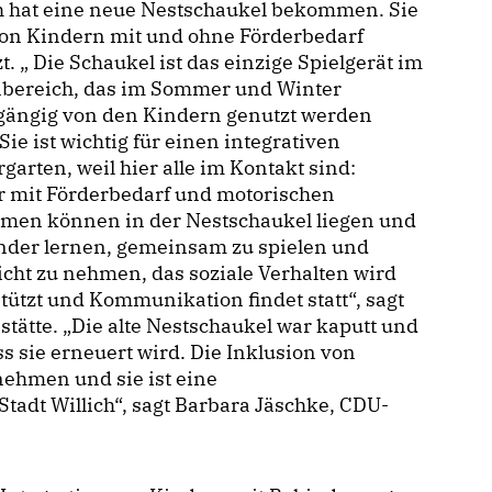
h hat eine neue Nestschaukel bekommen. Sie
von Kindern mit und ohne Förderbedarf
t. „ Die Schaukel ist das einzige Spielgerät im
bereich, das im Sommer und Winter
gängig von den Kindern genutzt werden
Sie ist wichtig für einen integrativen
garten, weil hier alle im Kontakt sind:
r mit Förderbedarf und motorischen
emen können in der Nestschaukel liegen und
nder lernen, gemeinsam zu spielen und
cht zu nehmen, das soziale Verhalten wird
tützt und Kommunikation findet statt“, sagt
tätte. „Die alte Nestschaukel war kaputt und
ss sie erneuert wird. Die Inklusion von
ehmen und sie ist eine
Stadt Willich“, sagt Barbara Jäschke, CDU-