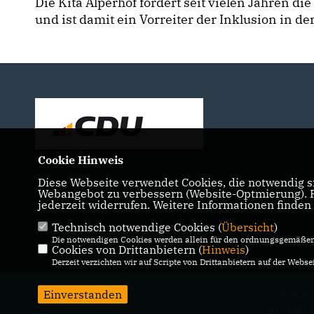
Die Kita Alperhof fördert seit vielen Jahren d
und ist damit ein Vorreiter der Inklusion in der
Cookie Hinweis
Diese Webseite verwendet Cookies, die notwendig si
Webangebot zu verbessern (Website-Optmierung). Fü
jederzeit widerrufen. Weitere Informationen finden
Technisch notwendige Cookies (
Übersicht
)
IMPRESSUM
DATENSCHUTZ
KONTAKT
Die notwendigen Cookies werden allein für den ordnungsgemäßen 
Cookies von Drittanbietern (
Hinweis
)
Derzeit verzichten wir auf Scripte von Drittanbietern auf der Websei
Einverstanden
@2026 C
Alle Rechte 