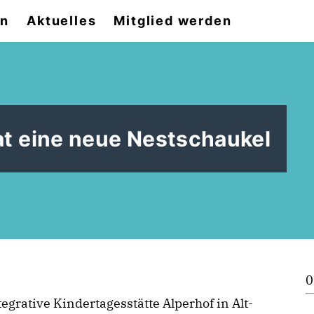
on
Aktuelles
Mitglied werden
at eine neue Nestschaukel
0
tegrative Kindertagesstätte Alperhof in Alt-