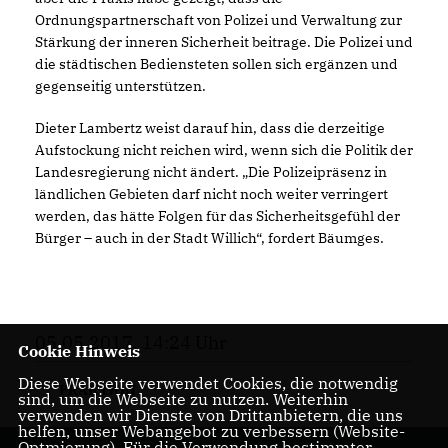
Ordnungspartnerschaft von Polizei und Verwaltung zur
Stärkung der inneren Sicherheit beitrage. Die Polizei und
die städtischen Bediensteten sollen sich ergänzen und
gegenseitig unterstützen.
Dieter Lambertz weist darauf hin, dass die derzeitige
Aufstockung nicht reichen wird, wenn sich die Politik der
Landesregierung nicht ändert. „Die Polizeipräsenz in
ländlichen Gebieten darf nicht noch weiter verringert
werden, das hätte Folgen für das Sicherheitsgefühl der
Bürger – auch in der Stadt Willich“, fordert Bäumges.
05.05.2017, 14:24 Uhr
Cookie Hinweis
Diese Webseite verwendet Cookies, die notwendig
FRAKTION
sind, um die Webseite zu nutzen. Weiterhin
verwenden wir Dienste von Drittanbietern, die uns
helfen, unser Webangebot zu verbessern (Website-
Optmierung). Für die Verwendung bestimmter