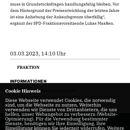
muss in Grundstücksfragen handlungsfähig bleiben. Vor
dem Hintergrund der Preisentwicklung der letzten Jahre
ist eine Anhebung der Ankaufsgrenze überfällig“,
ergänzt der SPD-Fraktionsvorsitzende Lukas Maaßen.
03.03.2023, 14:10 Uhr
FRAKTION
INFORMATIONEN
Cookie Hinweis
Antrag Vorkaufsrecht
Diese Webseite verwendet Cookies, die notwendig
sind, um die Webseite zu nutzen. Weiterhin
verwenden wir Dienste von Drittanbietern, die uns
helfen, unser Webangebot zu verbessern (Website-
Optmierung). Für die Verwendung bestimmter
Dienste, benötigen wir Ihre Einwilligung. Ihre
Einwilligung können Sie jederzeit widerrufen. Weitere