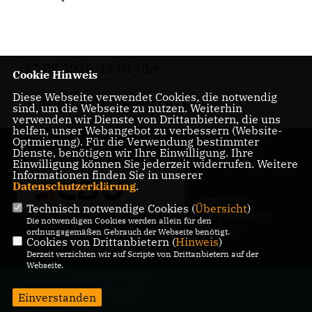
27.08.2025, 13:01 Uhr
Cookie Hinweis
Diese Webseite verwendet Cookies, die notwendig
WAHLKAMPF
,
VERANSTALTUNG
sind, um die Webseite zu nutzen. Weiterhin
verwenden wir Dienste von Drittanbietern, die uns
helfen, unser Webangebot zu verbessern (Website-
Optmierung). Für die Verwendung bestimmter
Dienste, benötigen wir Ihre Einwilligung. Ihre
Einwilligung können Sie jederzeit widerrufen. Weitere
Informationen finden Sie in unserer
Datenschutzerklärung
.
IMPRESSUM
Technisch notwendige Cookies (
Übersicht
)
DATENSCHUTZ
Die notwendigen Cookies werden allein für den
KONTAKT
ordnungsgemäßen Gebrauch der Webseite benötigt.
Cookies von Drittanbietern (
Hinweis
)
Derzeit verzichten wir auf Scripte von Drittanbietern auf der
Webseite.
@2026 CDU Willich
Alle Rechte vorbehalten.
Einverstanden