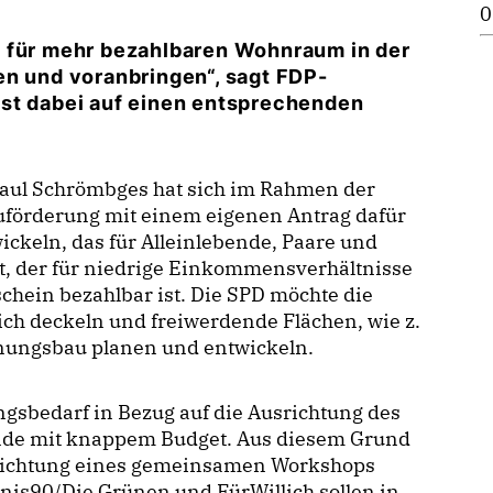
0
 für mehr bezahlbaren Wohnraum in der
en und voranbringen“, sagt FDP-
ist dabei auf einen entsprechenden
Paul Schrömbges hat sich im Rahmen der
örderung mit einem eigenen Antrag dafür
keln, das für Alleinlebende, Paare und
t, der für niedrige Einkommensverhältnisse
hein bezahlbar ist. Die SPD möchte die
ich deckeln und freiwerdende Flächen, wie z.
ohnungsbau planen und entwickeln.
gsbedarf in Bezug auf die Ausrichtung des
de mit knappem Budget. Aus diesem Grund
nrichtung eines gemeinsamen Workshops
nis90/Die Grünen und FürWillich sollen in