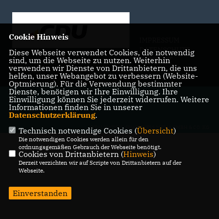
Cookie Hinweis
IMPRESSUM
DATENSCHUTZ
Diese Webseite verwendet Cookies, die notwendig
sind, um die Webseite zu nutzen. Weiterhin
KONTAKT
verwenden wir Dienste von Drittanbietern, die uns
helfen, unser Webangebot zu verbessern (Website-
Optmierung). Für die Verwendung bestimmter
Dienste, benötigen wir Ihre Einwilligung. Ihre
@2026 CDU Willich
Einwilligung können Sie jederzeit widerrufen. Weitere
Alle Rechte vorbehalten.
Informationen finden Sie in unserer
Datenschutzerklärung
.
REALISATION: SHARKNESS MEDIA GMBH & CO. KG
Technisch notwendige Cookies (
Übersicht
)
Die notwendigen Cookies werden allein für den
ordnungsgemäßen Gebrauch der Webseite benötigt.
Cookies von Drittanbietern (
Hinweis
)
Derzeit verzichten wir auf Scripte von Drittanbietern auf der
Webseite.
Einverstanden