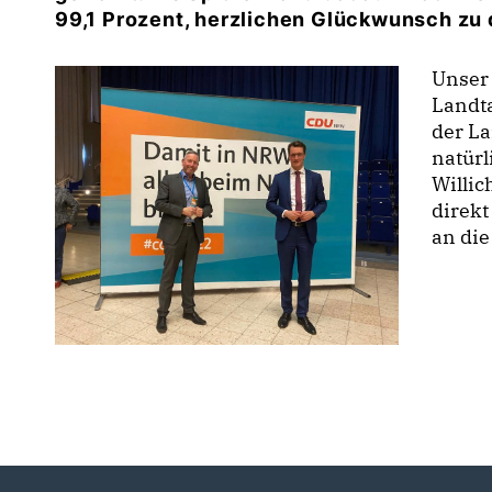
99,1 Prozent, herzlichen Glückwunsch zu 
Unser
Landta
der La
natürl
Willi
direkt
an die