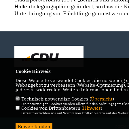
Hallenbelegungspläne geändert, so dass die Ni
Unterbringung von Flüchtlinge genutzt werde
Cookie Hinweis
Diese Webseite verwendet Cookies, die notwendig si
Webangebot zu verbessern (Website-Optmierung). Fü
jederzeit widerrufen. Weitere Informationen finden
Technisch notwendige Cookies (
Übersicht
)
IMPRESSUM
DATENSCHUTZ
KONTAKT
Die notwendigen Cookies werden allein für den ordnungsgemäßen 
Cookies von Drittanbietern (
Hinweis
)
Derzeit verzichten wir auf Scripte von Drittanbietern auf der Websei
Einverstanden
@2026 C