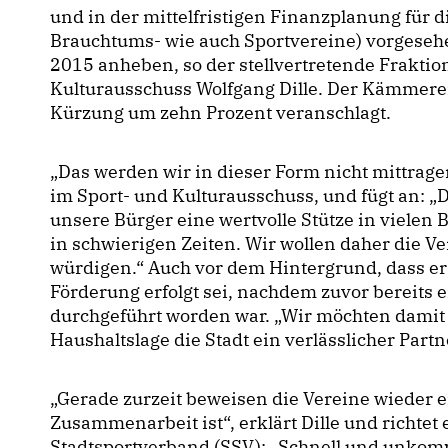
und in der mittelfristigen Finanzplanung für d
Brauchtums- wie auch Sportvereine) vorgesehe
2015 anheben, so der stellvertretende Frakti
Kulturausschuss Wolfgang Dille. Der Kämmere
Kürzung um zehn Prozent veranschlagt.
Das werden wir in dieser Form nicht mittragen
im Sport- und Kulturausschuss, und fügt an: „
unsere Bürger eine wertvolle Stütze in vielen
in schwierigen Zeiten. Wir wollen daher die V
würdigen.“ Auch vor dem Hintergrund, dass er
Förderung erfolgt sei, nachdem zuvor bereits 
durchgeführt worden war. „Wir möchten damit 
Haushaltslage die Stadt ein verlässlicher Partner
Gerade zurzeit beweisen die Vereine wieder ei
Zusammenarbeit ist“, erklärt Dille und richte
Stadtsportverband (SSV): „Schnell und unkompl