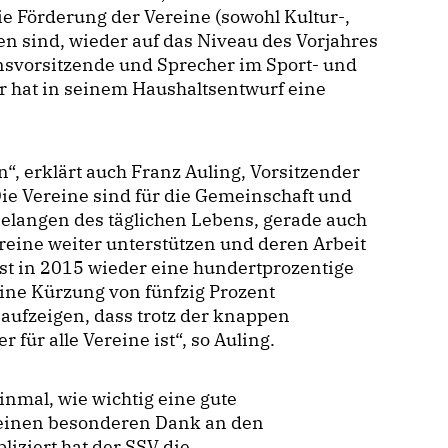
ie Förderung der Vereine (sowohl Kultur-,
n sind, wieder auf das Niveau des Vorjahres
onsvorsitzende und Sprecher im Sport- und
r hat in seinem Haushaltsentwurf eine
“, erklärt auch Franz Auling, Vorsitzender
Die Vereine sind für die Gemeinschaft und
 Belangen des täglichen Lebens, gerade auch
ereine weiter unterstützen und deren Arbeit
st in 2015 wieder eine hundertprozentige
eine Kürzung von fünfzig Prozent
aufzeigen, dass trotz der knappen
 für alle Vereine ist“, so Auling.
nmal, wie wichtig eine gute
t einen besonderen Dank an den
iziert hat der SSV die