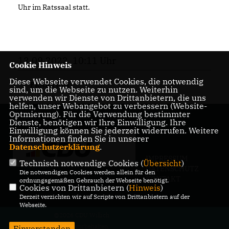
Uhr im Ratssaal statt.
13.09.2022, 10:11 Uhr
Cookie Hinweis
Diese Webseite verwendet Cookies, die notwendig
FRAKTION
sind, um die Webseite zu nutzen. Weiterhin
verwenden wir Dienste von Drittanbietern, die uns
helfen, unser Webangebot zu verbessern (Website-
Optmierung). Für die Verwendung bestimmter
Dienste, benötigen wir Ihre Einwilligung. Ihre
Einwilligung können Sie jederzeit widerrufen. Weitere
Informationen finden Sie in unserer
Datenschutzerklärung
.
IMPRESSUM
Technisch notwendige Cookies (
Übersicht
)
DATENSCHUTZ
Die notwendigen Cookies werden allein für den
KONTAKT
ordnungsgemäßen Gebrauch der Webseite benötigt.
Cookies von Drittanbietern (
Hinweis
)
Derzeit verzichten wir auf Scripte von Drittanbietern auf der
Webseite.
@2026 CDU Willich
Alle Rechte vorbehalten.
Einverstanden