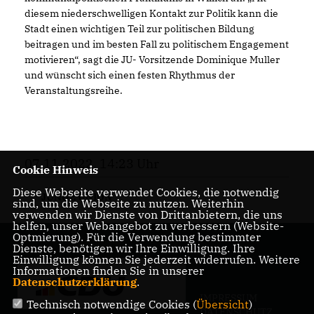
diesem niederschwelligen Kontakt zur Politik kann die
Stadt einen wichtigen Teil zur politischen Bildung
beitragen und im besten Fall zu politischem Engagement
motivieren“, sagt die JU- Vorsitzende Dominique Muller
und wünscht sich einen festen Rhythmus der
Veranstaltungsreihe.
07.11.2022, 14:23 Uhr
Cookie Hinweis
Diese Webseite verwendet Cookies, die notwendig
JUNGE UNION
sind, um die Webseite zu nutzen. Weiterhin
verwenden wir Dienste von Drittanbietern, die uns
helfen, unser Webangebot zu verbessern (Website-
Optmierung). Für die Verwendung bestimmter
Dienste, benötigen wir Ihre Einwilligung. Ihre
Einwilligung können Sie jederzeit widerrufen. Weitere
Informationen finden Sie in unserer
Datenschutzerklärung
.
IMPRESSUM
Technisch notwendige Cookies (
Übersicht
)
DATENSCHUTZ