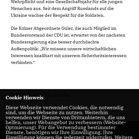
Wehrpflicht und eine Gesellschaftsjahr für alle jungen
Menschen aus. Seit dem Angriff Russlands auf die
Ukraine wachse der Respekt für die Soldaten.
Die Kölner Abgeordnete Güler, die auch Mitglied im
Bundesvorstand der CDU ist, erwartet von der nächsten
Bundesregierung eine besser durchdachte
Außenpolitik: „Wir müssen unsere wirtschaftlichen
Interessen knallhart mit unserem Sicherheitsinteressen
verbinden.“
24.11.2024, 11:03 Uhr
Cookie Hinweis
Diese Webseite verwendet Cookies, die notwendig
CDA
sind, um die Webseite zu nutzen. Weiterhin
verwenden wir Dienste von Drittanbietern, die uns
helfen, unser Webangebot zu verbessern (Website-
Optmierung). Für die Verwendung bestimmter
Dienste, benötigen wir Ihre Einwilligung. Ihre
Einwilligung können Sie jederzeit widerrufen. Weitere