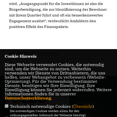
wird. „Ausgangspunkt für die Investitionen ist also die
Bürgerbeteiligung, die zur Identifizierung der Bewohner
mit ihrem Quartier führt und oft ein bemerkenswertes
Engagement auslöst“, verdeutlicht Amfaldern den
positiven Effekt des Finanzpakets.
05.07.2015, 13:52 Uhr
Cookie Hinweis
Diese Webseite verwendet Cookies, die notwendig
FRAKTION
sind, um die Webseite zu nutzen. Weiterhin
verwenden wir Dienste von Drittanbietern, die uns
helfen, unser Webangebot zu verbessern (Website-
Optmierung). Für die Verwendung bestimmter
Dienste, benötigen wir Ihre Einwilligung. Ihre
Einwilligung können Sie jederzeit widerrufen. Weitere
Informationen finden Sie in unserer
Datenschutzerklärung
.
IMPRESSUM
Technisch notwendige Cookies (
Übersicht
)
DATENSCHUTZ
Die notwendigen Cookies werden allein für den
KONTAKT
ordnungsgemäßen Gebrauch der Webseite benötigt.